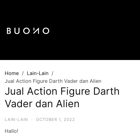
Skip
to
content
Home
Lain-Lain
Jual Action Figure Darth Vader dan Alien
Jual Action Figure Darth
Vader dan Alien
LAIN-LAIN
·
OCTOBER 1, 2022
Hallo!