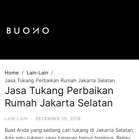
Skip
to
content
Home
Lain-Lain
Jasa Tukang Perbaikan Rumah Jakarta Selatan
Jasa Tukang Perbaikan
Rumah Jakarta Selatan
LAIN-LAIN
·
DECEMBER 29, 2018
Buat Anda yang sedang cari tukang di Jakarta Selatan.
Ada satu tukang yang lumayan bagus hasilnya. Beliau