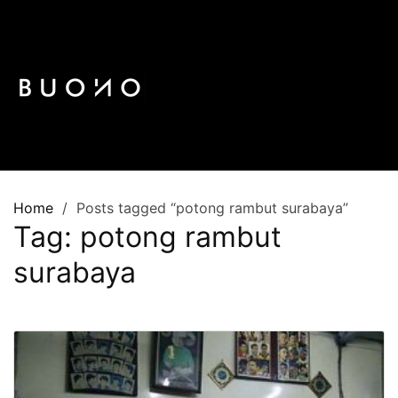
Skip
to
content
Home
Posts tagged “potong rambut surabaya”
Tag:
potong rambut
surabaya